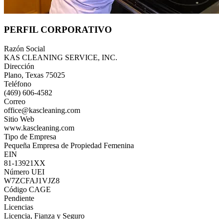
PERFIL CORPORATIVO
Razón Social
KAS CLEANING SERVICE, INC.
Dirección
Plano, Texas 75025
Teléfono
(469) 606-4582
Correo
office@kascleaning.com
Sitio Web
www.kascleaning.com
Tipo de Empresa
Pequeña Empresa de Propiedad Femenina
EIN
81-13921XX
Número UEI
W7ZCFAJ1VJZ8
Código CAGE
Pendiente
Licencias
Licencia, Fianza y Seguro