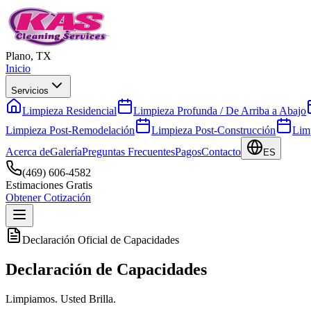
Plano, TX
Inicio
Servicios
Limpieza Residencial
Limpieza Profunda / De Arriba a Abajo
Limpieza Post-Remodelación
Limpieza Post-Construcción
Lim
Acerca de
Galería
Preguntas Frecuentes
Pagos
Contacto
ES
(469) 606-4582
Estimaciones Gratis
Obtener Cotización
Declaración Oficial de Capacidades
Declaración de
Capacidades
Limpiamos. Usted Brilla.