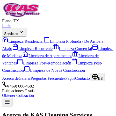
Plano, TX
Inicio
Servicios
Limpieza Residencial
Limpieza Profunda / De Arriba a
Abajo
Limpieza Recurrente
Limpieza Comercial
Limpieza
de Mudanza
Limpieza de Apartamentos
Limpieza de
Ventanas
Limpieza Post-Remodelación
Limpieza Post-
Construcción
Limpieza de Nueva Construcción
Acerca de
Galería
Preguntas Frecuentes
Pagos
Contacto
ES
(469) 606-4582
Estimaciones Gratis
Obtener Cotización
Acerca de KAS Cleaning Services